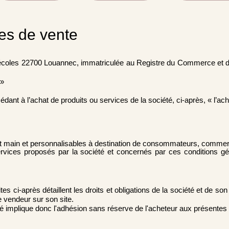
es de vente
des écoles 22700 Louannec, immatriculée au Registre du Commerce et
 »
ant à l’achat de produits ou services de la société, ci-après, « l’ache
ait main et personnalisables à destination de consommateurs, commercia
 services proposés par la société et concernés par ces conditions
s ci-après détaillent les droits et obligations de la société et de son
e vendeur sur son site.
té implique donc l'adhésion sans réserve de l'acheteur aux présentes