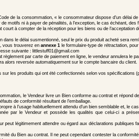
 Code de la consommation, « le consommateur dispose d’un délai de 
er de motifs ni à payer de pénalités, à l’exception, le cas échéant, des 
t court à compter de la réception pour les biens ou de l’acceptation de
on dans le délai susmentionné, seul le prix du produit acheté sera re
, vous trouverez en
annexe 1
le formulaire-type de rétractation, pour j
resse suivante :
littlestuff01@gmail.com
 règlement par carte de paiement en ligne, le vendeur annulera le 
a alors reversée automatiquement sur le compte bancaire du client.
s sur les produits
qui ont été confectionnés selon vos spécifications (
ommation, le Vendeur livre un Bien conforme au contrat et répond de
éfauts de conformité résultant de l’emballage.
 propre à l’usage habituellement attendu d’un bien semblable et, le cas
nnée par le Vendeur et possède les qualités que celui-ci a présen
teur peut légitimement attendre ou égard aux déclarations publiques 
ormité du Bien au contrat. Il ne peut cependant contester la conformité