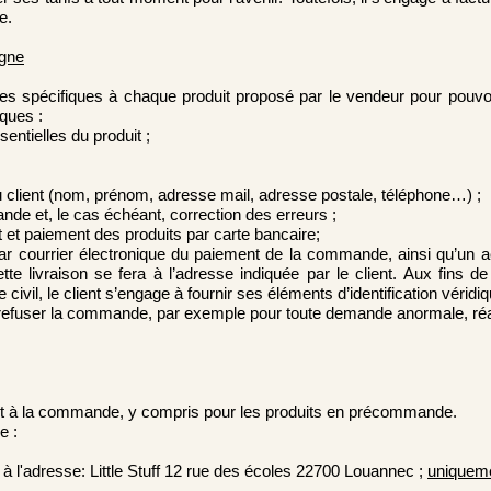
e.
igne
pes spécifiques à chaque produit proposé par le vendeur pour pouvo
ques :
sentielles du produit ;
u client (nom, prénom, adresse mail, adresse postale, téléphone…) ;
nde et, le cas échéant, correction des erreurs ;
t et paiement des produits par carte bancaire;
 par courrier électronique du paiement de la commande, ainsi qu’u
ette livraison se fera à l’adresse indiquée par le client. Aux fins
ivil, le client s’engage à fournir ses éléments d’identification véridi
e refuser la commande, par exemple pour toute demande anormale, réal
t à la commande, y compris pour les produits en précommande.
e :
ff, à l'adresse: Little Stuff 12 rue des écoles 22700 Louannec ;
uniquem