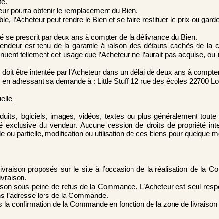
té.
eur pourra obtenir le remplacement du Bien.
, l’Acheteur peut rendre le Bien et se faire restituer le prix ou garde
té se prescrit par deux ans à compter de la délivrance du Bien.
 Vendeur est tenu de la garantie à raison des défauts cachés de la
inuent tellement cet usage que l’Acheteur ne l’aurait pas acquise, ou n
es doit être intentée par l’Acheteur dans un délai de deux ans à compte
s en adressant sa demande à : Little Stuff 12 rue des écoles 22700 
uelle
s, logiciels, images, vidéos, textes ou plus généralement toute i
iété exclusive du vendeur. Aucune cession de droits de propriété inte
ou partielle, modification ou utilisation de ces biens pour quelque mot
ivraison proposés sur le site à l’occasion de la réalisation de la C
ivraison.
aison sous peine de refus de la Commande. L’Acheteur est seul respo
ns l’adresse lors de la Commande.
ns la confirmation de la Commande en fonction de la zone de livraison