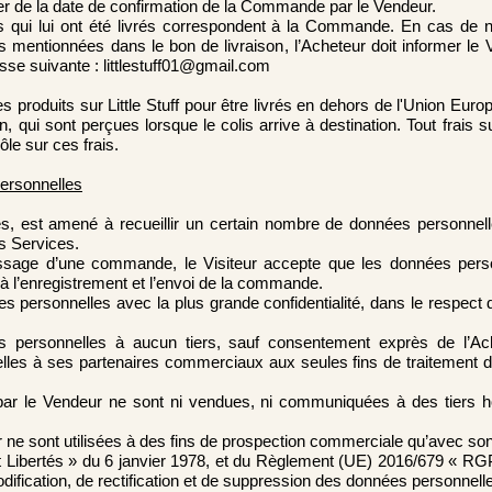
ter de la date de confirmation de la Commande par le Vendeur.
ns qui lui ont été livrés correspondent à la Commande. En cas de 
ns mentionnées dans le bon de livraison, l’Acheteur doit informer le
esse suivante :
littlestuff01@gmail.com
roduits sur Little Stuff pour être livrés en dehors de l'Union Eur
ion, qui sont perçues lorsque le colis arrive à destination. Tout fra
ôle sur ces frais.
personnelles
s, est amené à recueillir un certain nombre de données personnel
es Services.
assage d’une commande, le Visiteur accepte que les données per
 à l’enregistrement et l’envoi de la commande.
ées personnelles avec la plus grande confidentialité, dans le respec
personnelles à aucun tiers, sauf consentement exprès de l’Ache
les à ses partenaires commerciaux aux seules fins de traitement 
par le Vendeur ne sont ni vendues, ni communiquées à des tiers h
 ne sont utilisées à des fins de prospection commerciale qu’avec so
t Libertés » du 6 janvier 1978, et du ‎Règlement (UE) 2016/679 « R
modification, de rectification et de suppression des données personnell