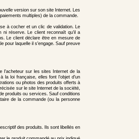
uvelle version sur son site Internet. Les
e paiements multiples) de la commande.
e à cocher et un clic de validation. Le
ni réserve. Le client reconnaît qu’il a
ins. Le client déclare être en mesure de
e pour laquelle il s’engage. Sauf preuve
 l’acheteur sur les sites Internet de la
a loi française, elles font l’objet d’un
trations ou photos des produits offerts à
récisée sur le site Internet de la société,
de produits ou services. Sauf conditions
nataire de la commande (ou la personne
riptif des produits. Ils sont libellés en
turer le produit commandé au prix indiqué