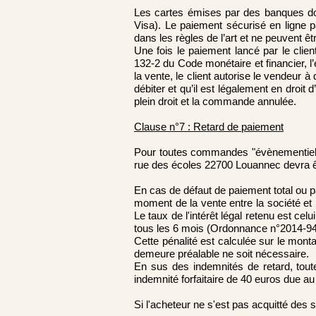
Les cartes émises par des banques dom
Visa). Le paiement sécurisé en ligne p
dans les règles de l’art et ne peuvent êt
Une fois le paiement lancé par le clien
132-2 du Code monétaire et financier, 
la vente, le client autorise le vendeur à d
débiter et qu’il est légalement en droit
plein droit et la commande annulée.
Clause n°7 : Retard de paiement
Pour toutes commandes "évènementiel" o
rue des écoles 22700 Louannec devra ê
En cas de défaut de paiement total ou p
moment de la vente entre la société et l'
Le taux de l'intérêt légal retenu est celu
tous les 6 mois (Ordonnance n°2014-94
Cette pénalité est calculée sur le mon
demeure préalable ne soit nécessaire.
En sus des indemnités de retard, toute
indemnité forfaitaire de 40 euros due au
Si l'acheteur ne s'est pas acquitté des s