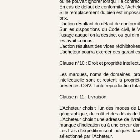
ou ne pouvait ignorer lorsqu’ il a contrac
En cas de défaut de conformité, l’Achet
Si le remplacement du bien est impossible
prix.
L’action résultant du défaut de conformi
Sur les dispositions du Code civil, le
l’usage auquel on la destine, ou qui dim
les avait connus.
L’action résultant des vices rédhibitoir
L’acheteur pourra exercer ces garantie
Clause n°10 : Droit et propriété intellect
Les marques, noms de domaines, produit
intellectuelle sont et restent la propr
présentes CGV. Toute reproduction totale 
Clause n°11 : Livraison
L’Acheteur choisit l’un des modes de L
géographique, du coût et des délais de l
L’Acheteur choisit une adresse de livr
manque d’indication ou à une erreur da
Les frais d’expédition sont indiqués da
sélectionné par l’Acheteur.