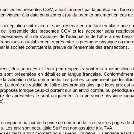
modifier les présentes CGV, à tout moment par la publication d’une no
t en vigueur à la date du paiement (ou du premier paiement en cas d
 acceptation soit claire et sans réserve en mettant en place une cas
 de l’ensemble des présentes CGV et les accepter sans restriction 
nécessaires afin de s’assurer de l’adéquation de l’offre à ses beso
 françaises ou valablement représenter la personne physique ou moral
par la société constituent la preuve de l’ensemble des transactions.
iens, des services et leurs prix respectifs sont mis à disposition de
s sont présentées en détail et en langue française. Conformément à l
 de la validation de la commande. Les parties conviennent que les illus
. La durée de validité de l’offre des produits ainsi que leurs prix est p
 proposés lorsque ceux-ci portent sur un envoi continu ou périodique 
 titre des présentes le sont uniquement à la personne physique sig
e).
n vigueur au jour de la prise de commande fixés sur les pages de desc
 Les prix sont nets, Little Stuff est non assujetti à la TVA.
r ses tarifs à tout moment pour l'avenir. Toutefois, il s'engage à fac