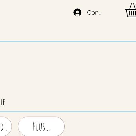
Connexion
le
d !
Plus...