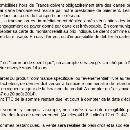
iciliées hors de France doivent obligatoirement être des cartes ba
ar carte bancaire est réalisé par notre prestataire de paiement. Les
re lues au cours du transport sur le réseau.
t, la transaction est immédiatement débitée après vérification des i
l’engagement de payer donné par carte est irrévocable. En communiq
ébiter sa carte du montant relatif au prix indiqué. Le client confirme qu’
 d’en faire usage. En cas d’erreur, ou d’impossibilité de débiter la car
u "commande spécifique", un acompte sera exigé. Un chèque à l'ordre
tre envoyé sous 14 jours.
artiel du produit "commande spécifique" ou "évènementiel" livré au t
acheteur, ce dernier doit verser à la société une pénalité de retard égal
i en vigueur au jour de la livraison du produit. A compter du 1er janvie
7 du 20 août 2014).
tant TTC de la somme restant due, et court à compter de la date d'
 somme, y compris l’acompte, non payée à sa date d’exigibilité pr
 titre des frais de recouvrement. (Articles 441-6, I alinéa 12 et D. 4
ommes restant dues, la vente sera résiliée de plein droit et la société