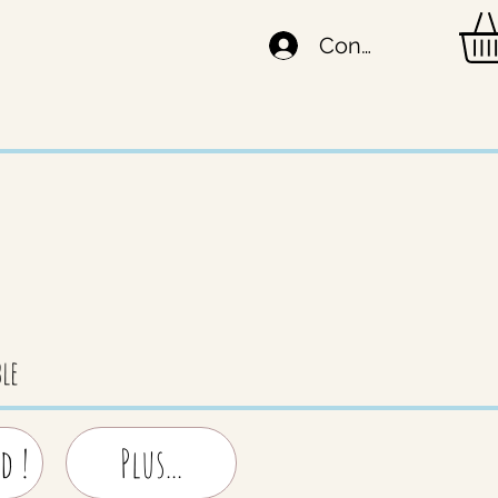
Connexion
le
d !
Plus...