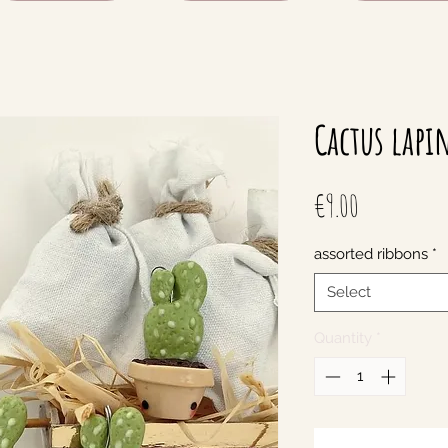
Cactus lapi
Price
€9.00
assorted ribbons
*
Select
Quantity
*