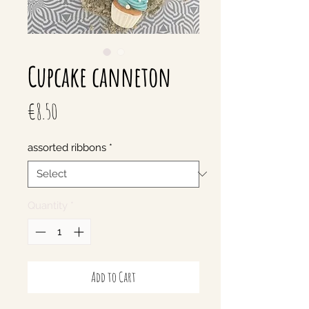
Cupcake canneton
Price
€8.50
assorted ribbons
*
Quantity
*
Add to Cart