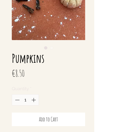
Pumpkins
Price
€8.50
Quantity
*
Add to Cart